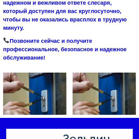
надежном и вежливом ответе слесаря,
который доступен для вас круглосуточно,
чтобы вы не оказались врасплох в трудную
минуту.
Позвоните сейчас и получите
профессиональное, безопасное и надежное
обслуживание!